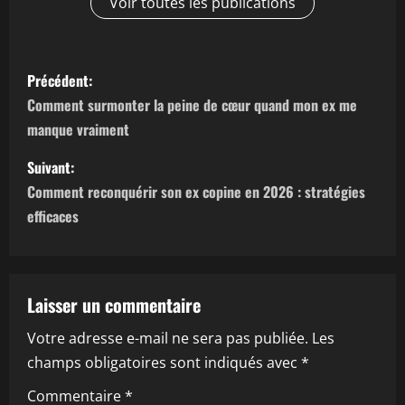
Voir toutes les publications
N
Précédent:
a
Comment surmonter la peine de cœur quand mon ex me
manque vraiment
v
Suivant:
i
Comment reconquérir son ex copine en 2026 : stratégies
g
efficaces
a
t
Laisser un commentaire
i
Votre adresse e-mail ne sera pas publiée.
Les
champs obligatoires sont indiqués avec
*
o
Commentaire
*