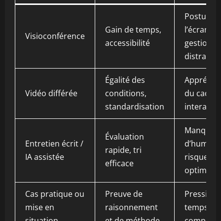
Posture à
Gain de temps,
l’écran,
Visioconférence
accessibilité
gestion d
distracti
Égalité des
Appréhen
Vidéo différée
conditions,
du cadre 
standardisation
interacti
Manque
Évaluation
Entretien écrit /
d’humain
rapide, tri
IA assistée
risque de
efficace
optimisat
Cas pratique ou
Preuve de
Pression
mise en
raisonnement
temps et
situation
et de méthode
complexi