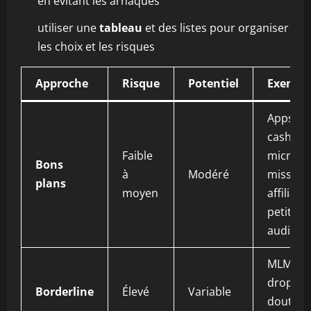
en évitant les arnaques
utiliser une
tableau
et des listes pour organiser
les choix et les risques
Approche
Risque
Potentiel
Exempl
Apps de
cashbac
Faible
micro-
Bons
à
Modéré
mission
plans
moyen
affiliato
petites
audienc
MLM,
dropshi
Borderline
Élevé
Variable
douteux