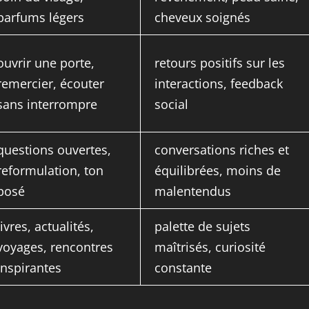
parfums légers
cheveux soignés
ouvrir une porte,
retours positifs sur les
remercier, écouter
interactions, feedback
sans interrompre
social
questions ouvertes,
conversations riches et
reformulation, ton
équilibrées, moins de
posé
malentendus
livres, actualités,
palette de sujets
voyages, rencontres
maîtrisés, curiosité
inspirantes
constante