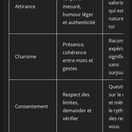
valoriser 
Attirance
mesuré,
qui est
humour léger
naturel ch
et authenticité
toi
Raconter 
Présence,
expérienc
cohérence
Charisme
significati
entre mots et
sans
gestes
surjouer
Questionn
Respect des
sur le con
limites,
et même s
Consentement
demander et
le rythme
vérifier
des rende
vous