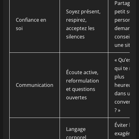
Partage d
Soyez présent,
petit succ
Confiance en
respirez,
personnel
soi
acceptez les
demande 
silences
conseil su
une situat
« Qu’est-c
qui te rend
Écoute active,
plus
reformulation
Communication
heureuse
et questions
dans une
ouvertes
conversat
? »
Éviter les
Langage
exagératio
corporel