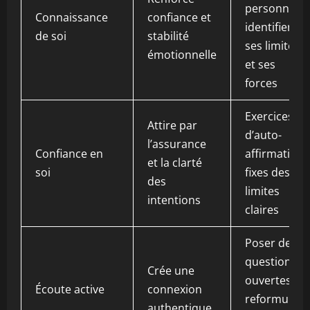
personnel;
Connaissance
confiance et
identifier
de soi
stabilité
ses limites
émotionnelle
et ses
forces
Exercices
Attire par
d’auto-
l’assurance
Confiance en
affirmation;
et la clarté
soi
fixes des
des
limites
intentions
claires
Poser des
questions
Crée une
ouvertes;
Écoute active
connexion
reformuler
authentique