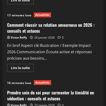
Lire la suite
savoir
plus
sur
Se
Actualités
17 minutes lues
mettre
au
bricolage
Comment réussir sa relation amoureuse en 2026 :
:
les
conseils et astuces
bonnes
résolutions
Victor Reffy
26 janvier 2026
0
à
adopter
En bref Aspect clé Illustration / Exemple Impact
en
2026
2026 Communication Écoute active et réponses
précises aux besoins...
En
Lire la suite
savoir
plus
sur
Comment
Actualités
16 minutes lues
réussir
sa
relation
Prendre soin de soi pour surmonter la timidité en
amoureuse
en
séduction : conseils et astuces
2026
:
Victor Reffy
25 janvier 2026
0