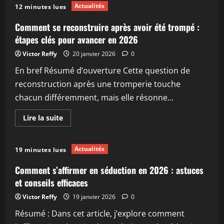
Comment
Actualités
12 minutes lues
sentir
son
haleine
Comment se reconstruire après avoir été trompé :
et
trouver
étapes clés pour avancer en 2026
des
astuces
Victor Reffy
20 janvier 2026
0
efficaces
pour
En bref Résumé d’ouverture Cette question de
la
corriger
reconstruction après une tromperie touche
en
2026
chacun différemment, mais elle résonne...
En
Lire la suite
savoir
plus
sur
Comment
Actualités
19 minutes lues
se
reconstruire
après
Comment s’affirmer en séduction en 2026 : astuces
avoir
été
et conseils efficaces
trompé
:
Victor Reffy
19 janvier 2026
0
étapes
clés
Résumé : Dans cet article, j’explore comment
pour
avancer