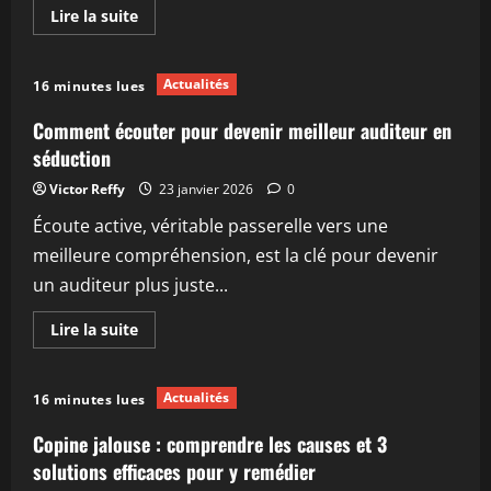
En
Lire la suite
savoir
plus
sur
Go
Actualités
16 minutes lues
cessez
d’être
gentil
Comment écouter pour devenir meilleur auditeur en
soyez
vrai
séduction
de
thomas
Victor Reffy
23 janvier 2026
0
dansembourg
:
Écoute active, véritable passerelle vers une
comprendre
et
meilleure compréhension, est la clé pour devenir
appliquer
ses
un auditeur plus juste...
conseils
en
2026
En
Lire la suite
savoir
plus
sur
Comment
Actualités
16 minutes lues
écouter
pour
devenir
Copine jalouse : comprendre les causes et 3
meilleur
auditeur
solutions efficaces pour y remédier
en