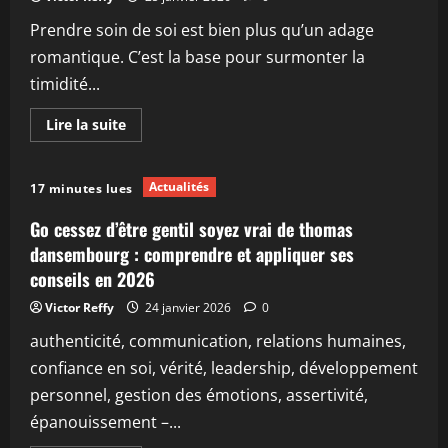
conseils
et
Prendre soin de soi est bien plus qu’un adage
astuces
romantique. C’est la base pour surmonter la
timidité...
En
Lire la suite
savoir
plus
sur
Prendre
Actualités
17 minutes lues
soin
de
soi
Go cessez d’être gentil soyez vrai de thomas
pour
surmonter
dansembourg : comprendre et appliquer ses
la
conseils en 2026
timidité
en
séduction
Victor Reffy
24 janvier 2026
0
:
conseils
authenticité, communication, relations humaines,
et
astuces
confiance en soi, vérité, leadership, développement
personnel, gestion des émotions, assertivité,
épanouissement –...