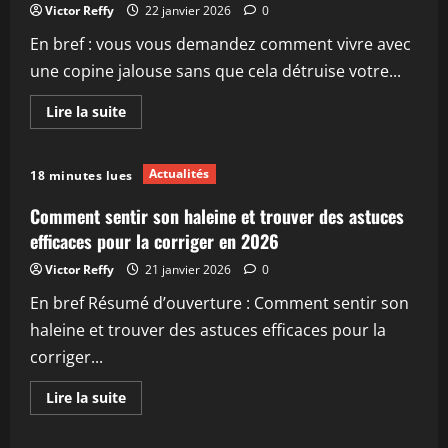
séduction
Victor Reffy
22 janvier 2026
0
En bref : vous vous demandez comment vivre avec
une copine jalouse sans que cela détruise votre...
En
Lire la suite
savoir
plus
sur
Copine
Actualités
18 minutes lues
jalouse
:
comprendre
Comment sentir son haleine et trouver des astuces
les
causes
efficaces pour la corriger en 2026
et
3
Victor Reffy
21 janvier 2026
0
solutions
efficaces
En bref Résumé d’ouverture : Comment sentir son
pour
y
haleine et trouver des astuces efficaces pour la
remédier
corriger...
En
Lire la suite
savoir
plus
sur