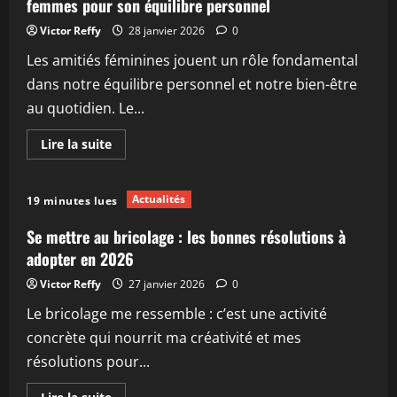
femmes pour son équilibre personnel
Victor Reffy
28 janvier 2026
0
Les amitiés féminines jouent un rôle fondamental
dans notre équilibre personnel et notre bien-être
au quotidien. Le...
En
Lire la suite
savoir
plus
sur
Les
Actualités
19 minutes lues
bienfaits
insoupçonnés
d’avoir
Se mettre au bricolage : les bonnes résolutions à
des
amies
adopter en 2026
femmes
pour
Victor Reffy
27 janvier 2026
0
son
équilibre
Le bricolage me ressemble : c’est une activité
personnel
concrète qui nourrit ma créativité et mes
résolutions pour...
En