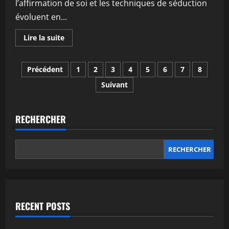
l’affirmation de soi et les techniques de séduction
en
2026
évoluent en...
En
Lire la suite
savoir
plus
sur
Pagination
Comment
Précédent
1
2
3
4
5
6
7
8
s’affirmer
en
Suivant
des
séduction
en
2026
publications
:
astuces
RECHERCHER
et
conseils
efficaces
RECHERCHER
RECENT POSTS