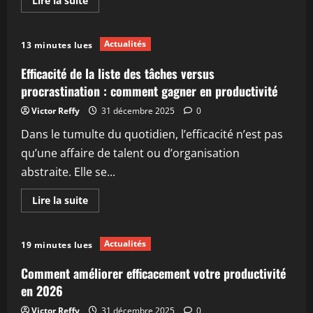
Lire la suite
savoir
plus
sur
Explorez,
Actualités
13 minutes lues
rêvez,
voyagez
:
Efficacité de la liste des tâches versus
les
meilleures
procrastination : comment gagner en productivité
destinations
pour
Victor Reffy
31 décembre 2025
0
2026
Dans le tumulte du quotidien, l’efficacité n’est pas
qu’une affaire de talent ou d’organisation
abstraite. Elle se...
En
Lire la suite
savoir
plus
sur
Efficacité
Actualités
19 minutes lues
de
la
liste
Comment améliorer efficacement votre productivité
des
tâches
en 2026
versus
procrastination
Victor Reffy
31 décembre 2025
0