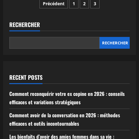
Pagination
Comment
Précédent
1
2
3
séduire
une
des
femme
en
2026
RECHERCHER
publications
:
conseils
et
astuces
RECHERCHER
efficaces
RECENT POSTS
Comment reconquérir votre ex copine en 2026 : conseils
efficaces et variations stratégiques
Comment avoir de la conversation en 2026 : méthodes
efficaces et outils incontournables
Les bienfaits d’avoir des amies femmes dans sa vie :