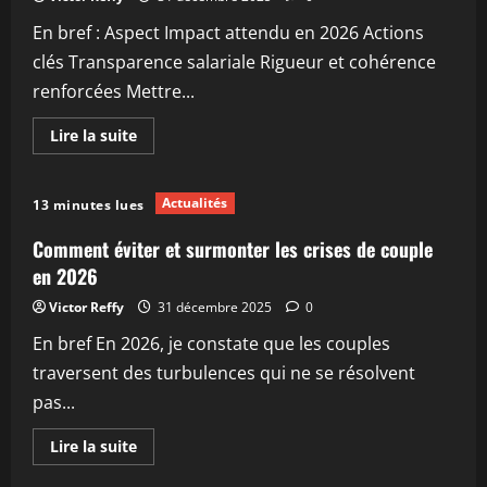
:
comment
En bref : Aspect Impact attendu en 2026 Actions
gagner
en
clés Transparence salariale Rigueur et cohérence
productivité
renforcées Mettre...
En
Lire la suite
savoir
plus
sur
Comment
Actualités
13 minutes lues
améliorer
efficacement
votre
Comment éviter et surmonter les crises de couple
productivité
en
en 2026
2026
Victor Reffy
31 décembre 2025
0
En bref En 2026, je constate que les couples
traversent des turbulences qui ne se résolvent
pas...
En
Lire la suite
savoir
plus