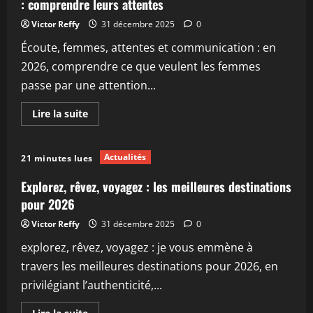
: comprendre leurs attentes
Victor Reffy
31 décembre 2025
0
Écoute, femmes, attentes et communication : en
2026, comprendre ce que veulent les femmes
passe par une attention...
En
Lire la suite
savoir
plus
sur
Pourquoi
Actualités
21 minutes lues
les
femmes
veulent
Explorez, rêvez, voyagez : les meilleures destinations
être
écoutées
pour 2026
en
2026
Victor Reffy
31 décembre 2025
0
:
comprendre
explorez, rêvez, voyagez : je vous emmène à
leurs
attentes
travers les meilleures destinations pour 2026, en
privilégiant l’authenticité,...
En