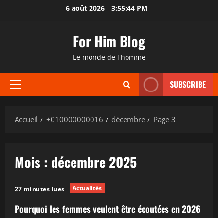
Aller
6 août 2026
3:55:44 PM
au
contenu
For Him Blog
Le monde de l'homme
SUBSCRIBE
Menu
principal
Accueil
+010000000016
décembre
Page 3
Mois :
décembre 2025
Actualités
27 minutes lues
Pourquoi les femmes veulent être écoutées en 2026