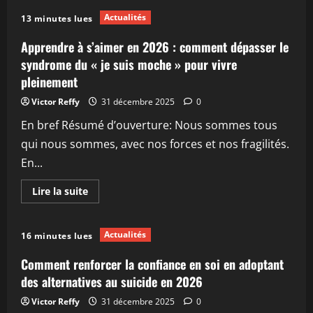
sur
Comment
Actualités
13 minutes lues
éviter
et
surmonter
Apprendre à s’aimer en 2026 : comment dépasser le
les
crises
syndrome du « je suis moche » pour vivre
de
pleinement
couple
en
2026
Victor Reffy
31 décembre 2025
0
En bref Résumé d’ouverture: Nous sommes tous
qui nous sommes, avec nos forces et nos fragilités.
En...
En
Lire la suite
savoir
plus
sur
Apprendre
Actualités
16 minutes lues
à
s’aimer
en
Comment renforcer la confiance en soi en adoptant
2026
:
des alternatives au suicide en 2026
comment
dépasser
Victor Reffy
31 décembre 2025
0
le