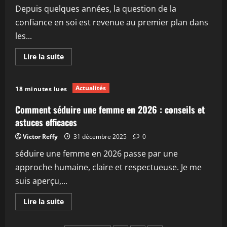
syndrome
Depuis quelques années, la question de la
du
«
confiance en soi est revenue au premier plan dans
je
suis
les...
moche
»
pour
En
Lire la suite
vivre
savoir
pleinement
plus
sur
Comment
Actualités
18 minutes lues
renforcer
la
confiance
Comment séduire une femme en 2026 : conseils et
en
soi
astuces efficaces
en
adoptant
Victor Reffy
31 décembre 2025
0
des
alternatives
séduire une femme en 2026 passe par une
au
suicide
approche humaine, claire et respectueuse. Je me
en
2026
suis aperçu,...
En
Lire la suite
savoir
plus
sur